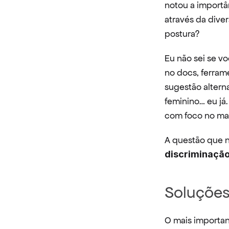
notou a importâ
através da dive
postura?
Eu não sei se v
no docs, ferram
sugestão alterna
feminino… eu já
com foco no ma
A questão que n
discriminaçã
Soluções
O mais importan