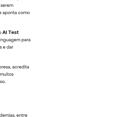
 serem 
e aponta como 
o 
AI Test 
linguagem para 
 e dar 
esa, acredita 
muitos 
so.
emias, entre 