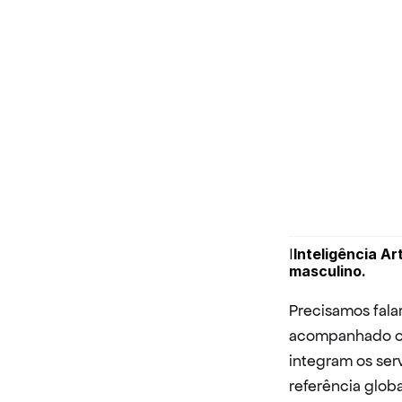
I
Inteligência Ar
masculino.
Precisamos falar
acompanhado o 
integram os ser
referência glob