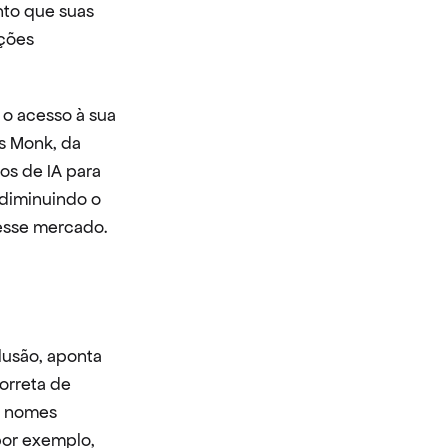
to que suas 
ções 
o acesso à sua 
s Monk, da 
s de IA para 
diminuindo o 
nesse mercado.
usão, aponta 
rreta de 
 nomes 
or exemplo, 