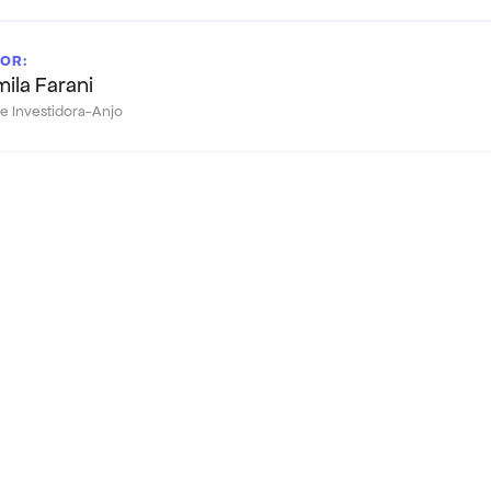
OR:
ila Farani
e Investidora-Anjo
Veja também: