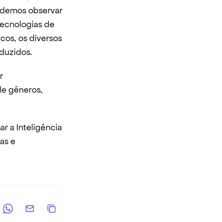
odemos observar 
tecnologias de 
os, os diversos 
duzidos.
 
e gêneros, 
 a Inteligência 
as e 