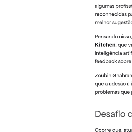
algumas profiss
reconhecidas pa
melhor sugestão
Pensando nisso
Kitchen
, que v
inteligência art
feedback sobre 
Zoubin Ghahrama
que a adesão à i
problemas que p
Desafio 
Ocorre que, atu