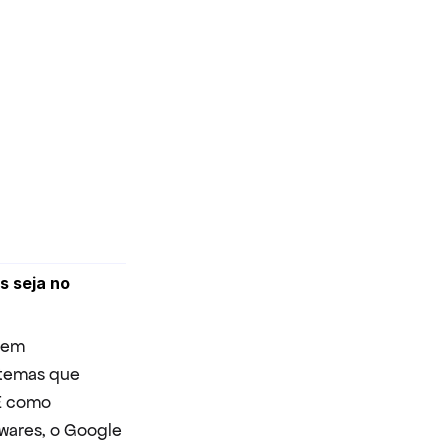
s seja no 
tem 
temas que 
E como 
wares, o Google 