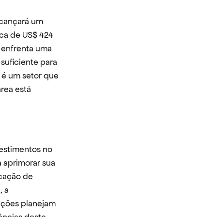
cançará um 
rca de US$ 424 
 enfrenta uma 
suficiente para 
é um setor que 
rea está 
estimentos no 
 aprimorar sua 
cação de 
 a 
ações planejam 