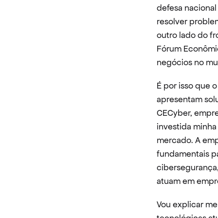
defesa nacional
resolver proble
outro lado do fr
Fórum Econômico
negócios no mun
É por isso que 
apresentam solu
CECyber, empres
investida minha
mercado. A empr
fundamentais pa
cibersegurança,
atuam em empres
Vou explicar me