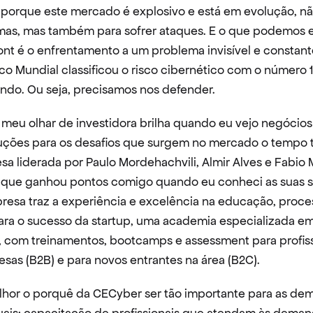
 porque este mercado é explosivo e está em evolução, nã
mas, mas também para sofrer ataques. E o que podemos e
ont é o enfrentamento a um problema invisível e constante
 Mundial classificou o risco cibernético com o número 1 
do. Ou seja, precisamos nos defender.
o meu olhar de investidora brilha quando eu vejo negócios
ções para os desafios que surgem no mercado o tempo t
a liderada por Paulo Mordehachvili, Almir Alves e Fabio 
 que ganhou pontos comigo quando eu conheci as suas s
esa traz a experiência e excelência na educação, proces
ra o sucesso da startup, uma academia especializada em
 com treinamentos, bootcamps e assessment para profiss
as (B2B) e para novos entrantes na área (B2C).
lhor o porquê da CECyber ser tão importante para as de