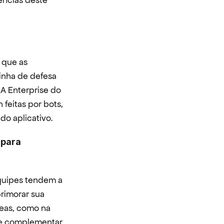
ncias deste 
que as 
inha de defesa 
 Enterprise do 
feitas por bots, 
do aplicativo.
para 
quipes tendem a 
imorar sua 
eas, como na 
e complementar 