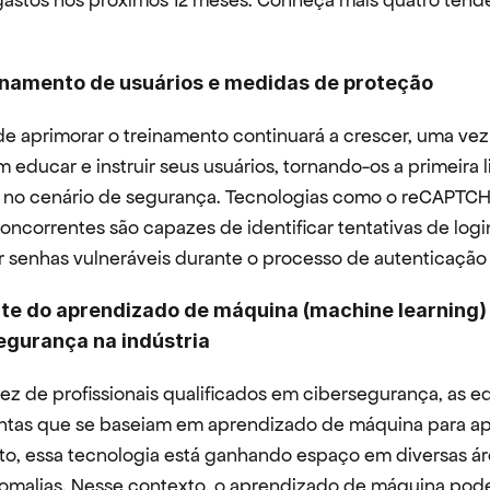
astos nos próximos 12 meses. Conheça mais quatro tendê
inamento de usuários e medidas de proteção
e aprimorar o treinamento continuará a crescer, uma vez 
educar e instruir seus usuários, tornando-os a primeira l
no cenário de segurança. Tecnologias como o reCAPTCHA
ncorrentes são capazes de identificar tentativas de login 
ar senhas vulneráveis durante o processo de autenticação 
te do aprendizado de máquina (machine learning) 
segurança na indústria
ez de profissionais qualificados em cibersegurança, as e
entas que se baseiam em aprendizado de máquina para apr
fato, essa tecnologia está ganhando espaço em diversas ár
omalias. Nesse contexto, o aprendizado de máquina pod