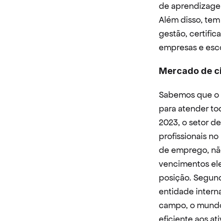
de aprendizagem
Além disso, te
gestão, certific
empresas e esco
Mercado de ci
Sabemos que o m
para atender to
2023, o setor d
profissionais no
de emprego, nã
vencimentos el
posição. Segund
entidade interna
campo, o mundo 
eficiente aos ati