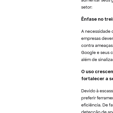
aumentar seus g
setor:
Ênfase no tre
A necessidade d
empresas devem 
contra ameaças 
Google e seus co
além de sinaliz
O uso crescen
fortalecer a 
Devido à escass
preferir ferram
eficiência. De 
detecção de an