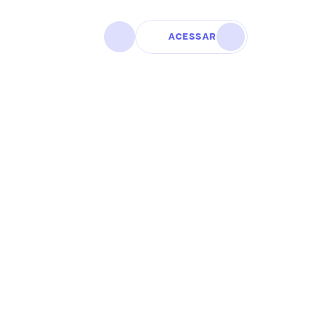
ACESSAR
nética é 