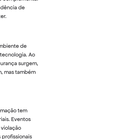
dência de 
er.
mbiente de 
tecnologia. Ao 
gurança surgem, 
m, mas também 
ormação tem 
ais. Eventos 
iolação 
rofissionais 