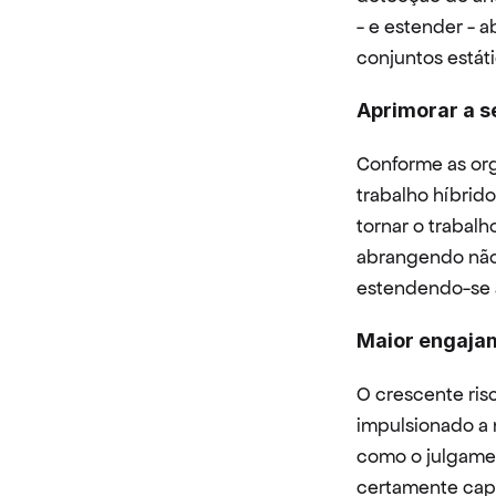
- e estender - 
conjuntos estát
Aprimorar a s
Conforme as or
trabalho híbrido
tornar o trabal
abrangendo não
estendendo-se a
Maior engajam
O crescente ris
impulsionado a 
como o julgame
certamente capt