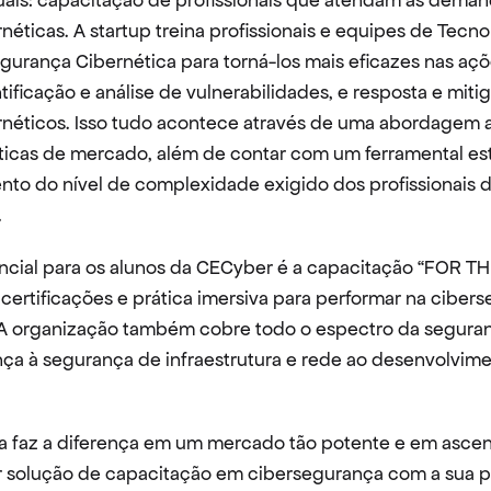
uais: capacitação de profissionais que atendam às deman
éticas. A startup treina profissionais e equipes de Tecnol
gurança Cibernética para torná-los mais eficazes nas açõ
ificação e análise de vulnerabilidades, e resposta e miti
rnéticos. Isso tudo acontece através de uma abordagem at
ticas de mercado, além de contar com um ferramental est
nto do nível de complexidade exigido dos profissionais de
.
ncial para os alunos da CECyber é a capacitação “FOR TH
 certificações e prática imersiva para performar na ciber
. A organização também cobre todo o espectro da seguranç
a à segurança de infraestrutura e rede ao desenvolvime
 faz a diferença em um mercado tão potente e em ascen
solução de capacitação em cibersegurança com a sua plat