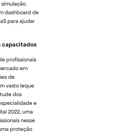
simulação. 
m dashboard de 
aS para ajudar 
s capacitados
 profissionais 
mercado em 
es de 
m vasto leque 
tude dos 
pecialidade e 
al 2022, uma 
ssionais nesse 
uma proteção 