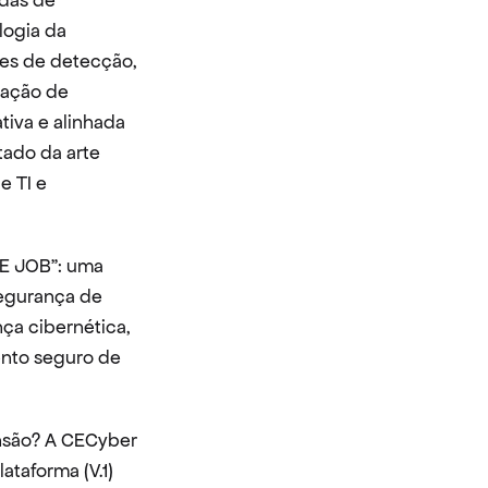
das de 
ogia da 
es de detecção, 
gação de 
iva e alinhada 
ado da arte 
 TI e 
E JOB”: uma 
segurança de 
a cibernética, 
nto seguro de 
são? A CECyber 
aforma (V.1) 