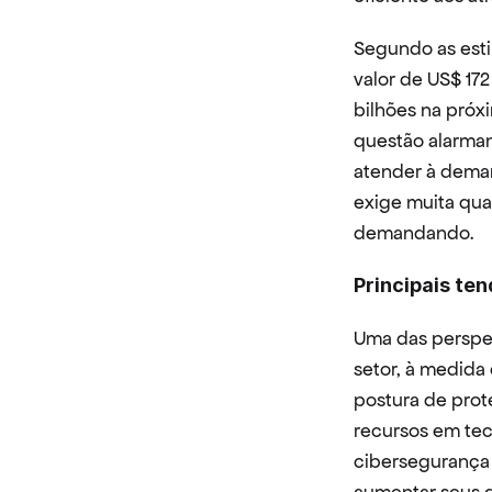
Segundo as esti
valor de US$ 172
bilhões na próx
questão alarmant
atender à deman
exige muita qual
demandando.
Principais te
Uma das perspec
setor, à medida
postura de prot
recursos em tec
cibersegurança 