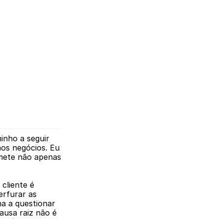
nho a seguir 
os negócios. Eu 
mete não apenas 
 
cliente é 
rfurar as 
a a questionar 
usa raiz não é 