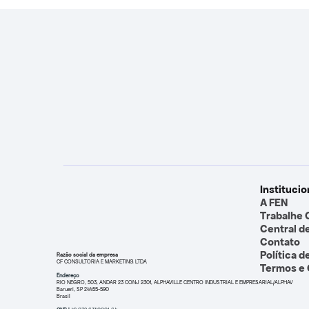
Institucio
A FEN
Trabalhe
Central d
Contato
Política d
Razão social da empresa
CF CONSULTORIA E MARKETING LTDA
Termos e
Endereço
RIO NEGRO, 503, ANDAR 23 CONJ 2301, ALPHAVILLE CENTRO INDUSTRIAL E EMPRESARIAL/ALPHAV
Barueri, SP 24455-590
Brasil