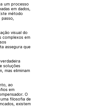
ra um processo 
eadas em dados, 
Este método 
 passo, 
ção visual do 
s complexos em 
sos 
ta assegura que 
verdadeira 
e soluções 
m, mas eliminam 
to, ao 
fios em 
ompensador. O 
ma filosofia de 
cados, existem 