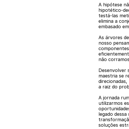
A hipótese nã
hipotético-de
testá-las met
elimina a con
embasado em 
As árvores de
nosso pensam
componentes g
eficientement
não corramos 
Desenvolver s
maestria se r
direcionadas,
a raiz do pro
A jornada rum
utilizarmos e
oportunidades
legado dessa 
transformaçã
soluções est