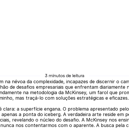
3 minutos de leitura
m na névoa da complexidade, incapazes de discernir o cami
lhão de desafios empresariais que enfrentam diariamente n
ndamente na metodologia da McKinsey, um farol que pro
minho, mas traçá-lo com soluções estratégicas e eficazes.
 é clara: a superfície engana. O problema apresentado pelo 
apenas a ponta do iceberg. A verdadeira arte reside em pe
iais, revelando o núcleo do desafio. A McKinsey nos ensin
 nunca nos contentarmos com o aparente. A busca pela ca