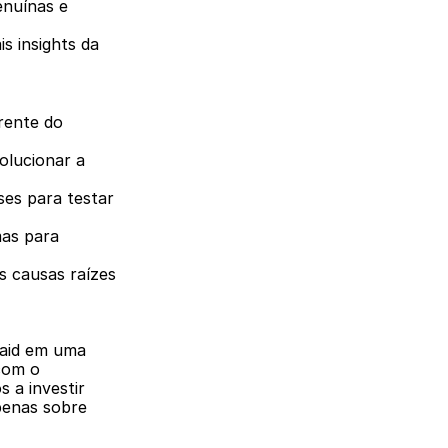
nuínas e 
 insights da 
rente do 
olucionar a 
es para testar 
as para 
 causas raízes 
aid em uma 
com o 
 a investir 
enas sobre 