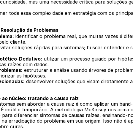
curiosidade, mas uma necessidade crítica para soluções ge
ar toda essa complexidade em estratégia com os principais
 Resolução de Problemas
blema:
 identificar o problema real, que muitas vezes é dife
elo cliente.
evitar soluções rápidas para sintomas; buscar entender e s
otético-Dedutivo:
 utilizar um processo guiado por hipótes
sas raízes com dados.
roblemas:
 estruturar a análise usando árvores de problem
iorizar as hipóteses.
ecionadas:
 desenvolver soluções que visam diretamente as
 ao núcleo: tratando a causa raiz
ntomas sem abordar a causa raiz é como aplicar um band-
. É inútil e temporário. A metodologia McKinsey nos arma 
 para diferenciar sintomas de causas raízes, ensinando-nos
 na erradicação do problema em sua origem. Isso não é ap
obre curas.