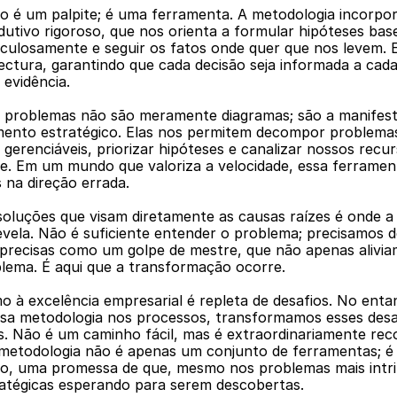
o é um palpite; é uma ferramenta. A metodologia incorpo
dutivo rigoroso, que nos orienta a formular hipóteses bas
iculosamente e seguir os fatos onde quer que nos levem. 
jectura, garantindo que cada decisão seja informada a cada
evidência.
 problemas não são meramente diagramas; são a manifesta
ento estratégico. Elas nos permitem decompor problema
erenciáveis, priorizar hipóteses e canalizar nossos recur
e. Em um mundo que valoriza a velocidade, essa ferramen
na direção errada.
oluções que visam diretamente as causas raízes é onde a 
evela. Não é suficiente entender o problema; precisamos d
 precisas como um golpe de mestre, que não apenas alivia
blema. É aqui que a transformação ocorre.
o à excelência empresarial é repleta de desafios. No entan
ssa metodologia nos processos, transformamos esses desa
. Não é um caminho fácil, mas é extraordinariamente rec
metodologia não é apenas um conjunto de ferramentas; é u
o, uma promessa de que, mesmo nos problemas mais intrin
ratégicas esperando para serem descobertas.