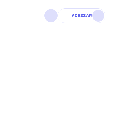
ACESSAR
égia