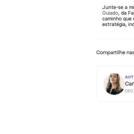
Junte-se a m
Guiado
, da F
caminho que e
estratégia, i
Compartilhe nas
AUT
Cam
CEO 