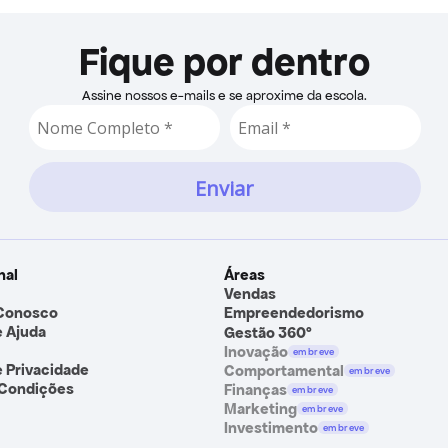
Fique por dentro
Assine nossos e-mails e se aproxime da escola.
nal
Áreas
Vendas
 Conosco
Empreendedorismo
e Ajuda
Gestão 360º
Inovação
em breve
e Privacidade
Comportamental
em breve
 Condições
Finanças
em breve
Marketing
em breve
Investimento
em breve