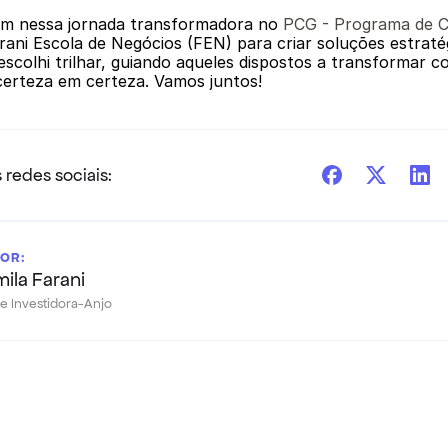
im nessa jornada transformadora no 
PCG - Programa de C
arani Escola de Negócios (FEN) para criar soluções estratég
scolhi trilhar, guiando aqueles dispostos a transformar c
ncerteza em certeza. Vamos juntos!
 redes sociais:
OR:
ila Farani
e Investidora-Anjo
Veja também: