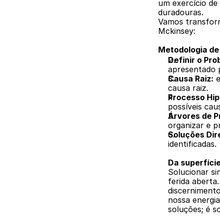
um exercício de 
duradouras. 
Vamos transform
Mckinsey:
Metodologia de
Definir o Pro
apresentado p
Causa Raiz:
 
causa raiz. 
Processo Hip
possíveis cau
Árvores de P
organizar e pr
Soluções Dir
identificadas.
Da superfície
Solucionar si
ferida aberta
discernimento
nossa energia
soluções; é s