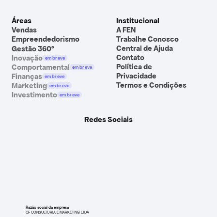
Áreas
Institucional
Vendas
A FEN
Empreendedorismo
Trabalhe Conosco
Central de Ajuda
Gestão 360º
Contato
Inovação
em breve
Política de 
Comportamental
em breve
Privacidade
Finanças
em breve
Termos e Condições
Marketing
em breve
Investimento
em breve
Redes Sociais
Razão social da empresa
CF CONSULTORIA E MARKETING LTDA