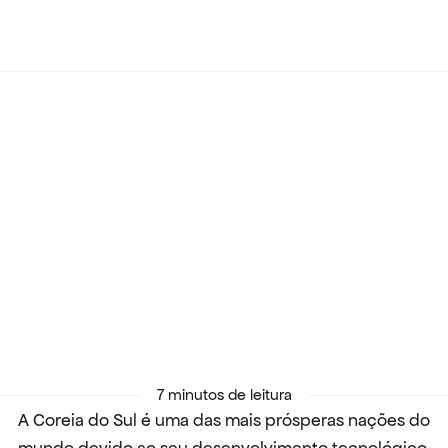
Voltar
07/10/2021
Hallyu, Round 6 e K-pop: a influência 
da indústria cultural sul-coreana no 
mercado digital
7 minutos de leitura
A Coreia do Sul é uma das mais prósperas nações do 