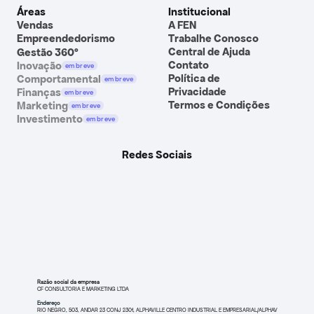
Áreas
Institucional
Vendas
A FEN
Empreendedorismo
Trabalhe Conosco
Central de Ajuda
Gestão 360º
Contato
Inovação
em breve
Política de 
Comportamental
em breve
Privacidade
Finanças
em breve
Termos e Condições
Marketing
em breve
Investimento
em breve
Redes Sociais
Razão social da empresa
CF CONSULTORIA E MARKETING LTDA
Endereço
RIO NEGRO, 503, ANDAR 23 CONJ 2301, ALPHAVILLE CENTRO INDUSTRIAL E EMPRESARIAL/ALPHAV