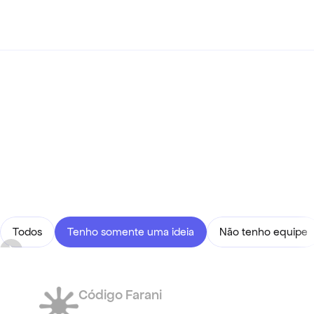
Tenho somente uma 
ideia
Encontre o melhor programa para você.
Pesquisar
Todos
Tenho somente uma ideia
Não tenho equipe
Código Farani