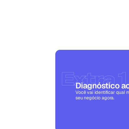
Extra 1
Diagnóstico ao
Você vai identificar qual 
seu negócio agora.