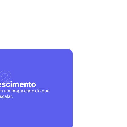
 2
rescimento
m um mapa claro do que 
scalar.