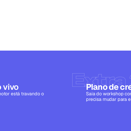
Extra
 vivo
Plano de c
motor está travando o 
Saia do workshop co
precisa mudar para e