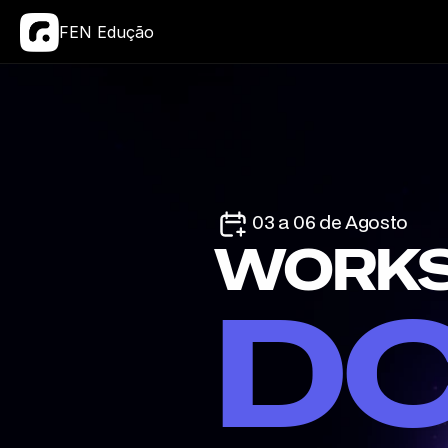
FEN Edução
03 a 06 de Agosto
D