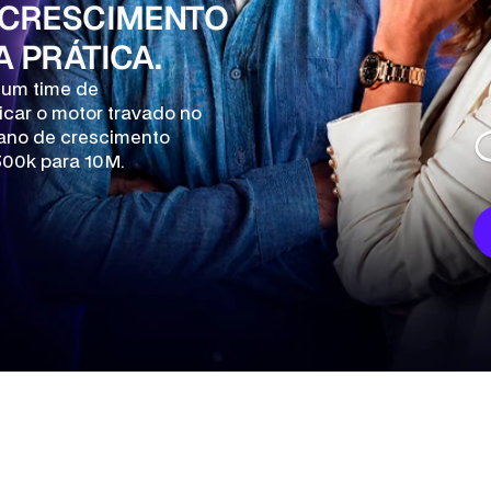
 CRESCIMENTO 
 PRÁTICA.
um time de 
ficar o motor travado no 
ano de crescimento 
500k para 10M.
+ 60%
17 