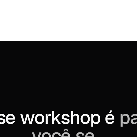
rescimento médio em 6 
ROAS projetado (cená
meses
se workshop é 
pa
você se...