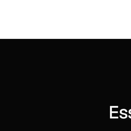
Lideranças mentoradas
C
Es