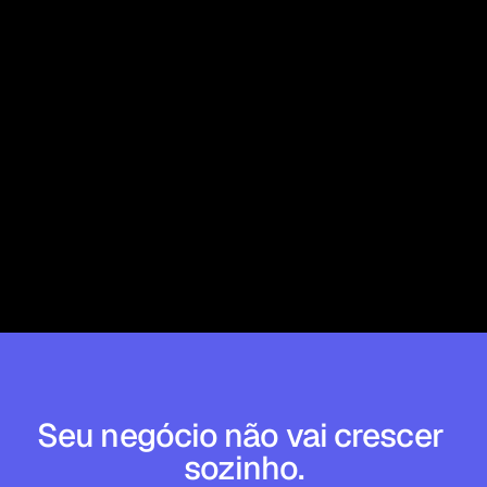
Vai ficar gravado?
O que é o PCG apresentado no final 
do workshop?
Posso cancelar o ingresso?
Seu negócio não vai crescer 
sozinho.