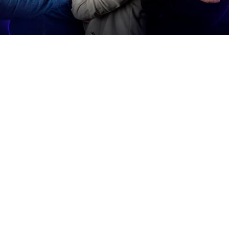
+ 150
Lideranças mentoradas
+ 60%
Crescimento médio em 6 meses
17 x