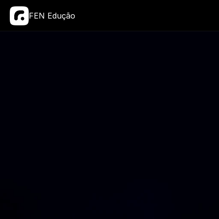
FEN Edução
03 a 06 de Agosto
WORKSHOP
DC4
NÓSTICO E CRESCIMENTO DE 
NEGÓCIOS NA PRÁTICA.
são com Camila Farani e um time de 
stas, você vai identificar o motor travado 
seu negócio e sair com um plano de 
ento estruturado para escalar de 500k 
para 10M.